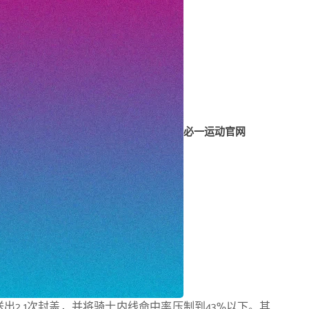
必一运动官网
2.1次封盖，并将骑士内线命中率压制到43%以下。其