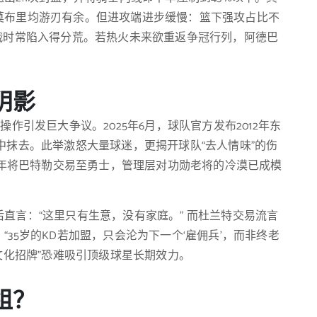
莫布里均游刃有余。但进攻端进步缓慢：篮下强攻占比不
战时常陷入得分荒。若热火未来欲重返争冠行列，阿德巴
阴影
作引发巨大争议。2025年6月，球队官方发布2012年东
中抹去。此举激怒大量球迷，更揭开球队“去人情味”的伤
24年将巴特勒交易至勇士，管理层对功勋老将的冷漠已成模
直言：“这里只有生意，没有家庭。” 而杜兰特交易流言
35岁的KD若加盟，只会沦为下一个‘雇佣兵’，而非终老
文化招牌”恐难吸引顶级球星长期效力。
组？