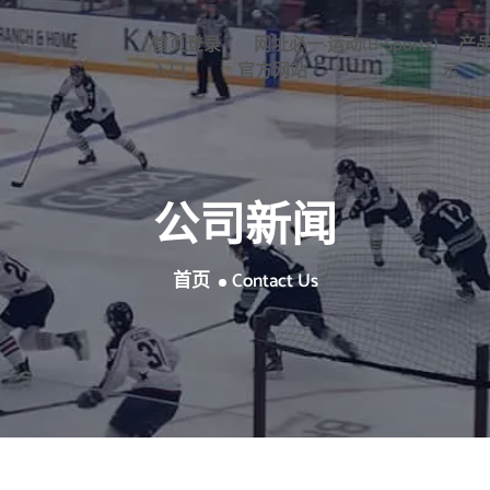
首页登录
网址必一·运动(B-Sports)
产
入口
官方网站
示
公司新闻
首页
Contact Us