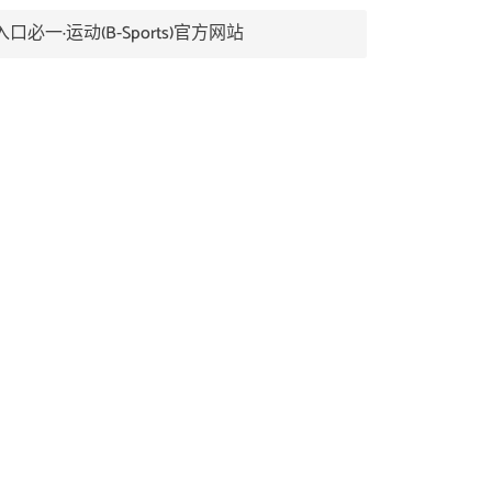
入口必一·运动(B-Sports)官方网站