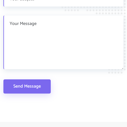
Send Message