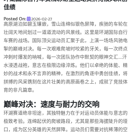
佳绩
Posted On:
2026-02-27
高原湖泊如碧玉镶嵌，雪山连绵似银色屏障，疾驰的车轮在
壮阔天地间划过一道道流动的风景线。这里是环湖国际自行
车赛的战场。国际顶尖运动员汇聚于此，上演一场场风驰电
掣的巅峰对决。每一次艰难爬坡时咬紧的牙关，每一次终点
冲刺时爆发的呐喊，每一次团队协作中默契的眼神交汇……汗
水浸透战袍，意志在极限边缘淬炼。他们以卓绝的体能、精
妙的战术和永不言弃的精神，在激烈的角逐中勇创佳绩，将
拼搏的风采镌刻在这片壮美的高原画卷之上，成就了竞技体
育的非凡篇章。
巅峰对决：速度与耐力的交响
环湖赛道绝非坦途，其独特魅力在于对运动员体能与意志的
极致考验。连绵起伏的爬坡路段，尤其是那些海拔陡升的垭
口，成为区分英雄的天然屏障。运动员们需要对抗稀薄的空