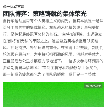
必一运动官网
团队博弈：策略铸就的集体荣光
自行车运动虽常有个人英雄主义的闪光，但其本质是一场深
谙分工与牺牲的集体博弈。车队战术的精妙设计与完美执
行，是捧起最终冠军奖杯的基石。"主将"的辉煌，永远建立
在"副将"们无私的奉献之上。这些幕后英雄承担着领骑破
风、控场掩护、补给递送的重任。在关键山地赛段，副将们
轮流顶在最前方，为主将抵挡强劲的风阻，消耗对手体力，
直至最后数公里才筋疲力尽地退下。一位多次参与环湖赛的
资深副将曾动情地说："看到主将穿着领骑衫站上领奖台，
那一刻我的疲惫都化为了团队的骄傲。我们是一个整体。