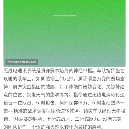
无线电通讯系统是贯穿赛事始终的神经中枢。车队指挥坐在
疾驰的队车上，如同战场上的元帅，洞悉瞬息万变的赛场态
势：前方突围集团的威胁、对手体能的微妙变化、关键补给
点的位置、突发天气的影响等等。指令通过无线电清晰传达
给每一位队员，何时追击、何时保存体力、何时发动致命一
击——精准的战术调度往往能逆转乾坤。顶尖车队经理无不强
调："环湖赛的胜利，七分靠战术，三分靠腿力。没有完美
的团队协作，个体的强大难以转化为最终的胜利。