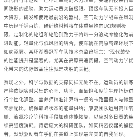
现代自行车运动早已不是单纯的人力较量，尖端科技装备如
同隐形的翅膀，助力运动员突破极限。顶级车队无不投入巨
大资源，研发和使用最前沿的器材。空气动力学战车在风洞
中历经千锤百炼，碳纤维材料将车体重量推向UCI规则极
限，定制化的轮组和轮胎则致力于将每一分滚动摩擦化为前
进动能。轻量化与低风阻的结合，使车辆在高原高速环境下
如虎添翼。某环湖赛冠军车队技术总监曾坦言："现代装备
的性能提升是显著的，尤其在高原高速赛段，空气动力学优
化带来的边际效益往往就是决胜的关键。
赛场之外，科学与数据的支撑同样无处不在。运动员的训练
严格依据实时采集的心率、功率、血氧饱和度等生理指标进
行个性化调整。营养师精准计算每一餐的卡路里摄入与微量
元素配比，确保巅峰状态的能量供给；康复团队运用高压氧
舱、液氮冷疗等科技手段加速体能恢复，以应对多日赛的连
续高强度消耗。背后庞大的科研团队，如同精密仪器的操控
者，默默驱动着车手们在赛道上实现最完美的自我呈现。