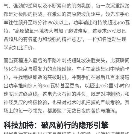
气、强劲的逆风以及不断累积的肌肉乳酸，每一次沉重踩踏
都是对极限的挑战。在激烈的高原爬坡角逐中，领先车手心
率往往飙升至每分钟180次以上，功率输出可持续超过400瓦
特，"高原缺氧环境极大增加了爬坡难度，这要求运动员具
备超凡的有氧能力和顽强的精神意志"，一位知名运动生理
学家如此评价。
而当赛程进入最后的平路冲刺或短陡坡决胜关头，比赛瞬间
转化为速度与爆发力的直接碰撞。车手在高速集团中精确卡
位，寻找稍纵即逝的突破时机。冲刺手们在最后几百米将输
出功率推向惊人的600瓦特甚至更高，以超过70公里/小时的
速度压过终点线。这电光火石间的胜负，既是对冲刺能力和
神经反应的终极检验，也是对战术时机把握的严峻考验。赛
场上的每一秒领先，都凝聚了无数日夜的苦练与雕琢。
科技加持：破风前行的隐形引擎