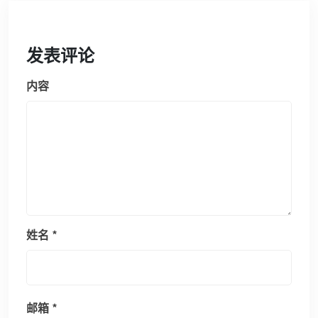
发表评论
内容
姓名
*
邮箱
*